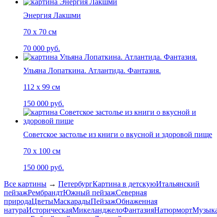
Энергия Лакшми
70 х 70 см
70 000 руб.
Ульяна Лопаткина. Атлантида. Фантазия.
112 х 99 см
150 000 руб.
Советское застолье из книги о вкусной и здоровой пище
70 х 100 см
150 000 руб.
Все картины
→
Петербург
Картина в детскую
Итальянский
пейзаж
Рембрандт
Южный пейзаж
Северная
природа
Цветы
Маскарады
Пейзаж
Обнаженная
натура
Историческая
Микеланджело
Фантазия
Натюрморт
Музык