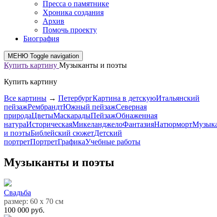
Пресса о памятнике
Хроника создания
Архив
Помочь проекту
Биография
МЕНЮ
Toggle navigation
Купить картину
Музыканты и поэты
Купить картину
Все картины
→
Петербург
Картина в детскую
Итальянский
пейзаж
Рембрандт
Южный пейзаж
Северная
природа
Цветы
Маскарады
Пейзаж
Обнаженная
натура
Историческая
Микеланджело
Фантазия
Натюрморт
Музык
и поэты
Библейский сюжет
Детский
портрет
Портрет
Графика
Учебные работы
Музыканты и поэты
Свадьба
размер: 60 х 70 см
100 000 руб.