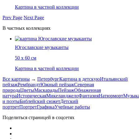
Картина в частной коллекции
Prev Page
Next Page
В частных коллекциях
Югославские музыканты
50 х 60 см
Картина в частной коллекции
Все картины
→
Петербург
Картина в детскую
Итальянский
пейзаж
Рембрандт
Южный пейзаж
Северная
природа
Цветы
Маскарады
Пейзаж
Обнаженная
натура
Историческая
Микеланджело
Фантазия
Натюрморт
Музык
и поэты
Библейский сюжет
Детский
портрет
Портрет
Графика
Учебные работы
Поделиться страницей в соцсетях