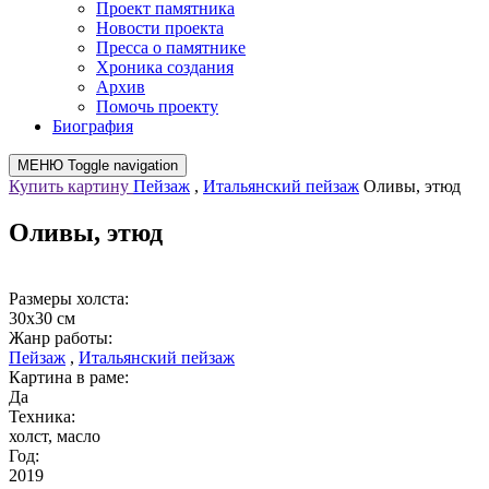
Проект памятника
Новости проекта
Пресса о памятнике
Хроника создания
Архив
Помочь проекту
Биография
МЕНЮ
Toggle navigation
Купить картину
Пейзаж
,
Итальянский пейзаж
Оливы, этюд
Оливы, этюд
Размеры холста:
30х30 см
Жанр работы:
Пейзаж
,
Итальянский пейзаж
Картина в раме:
Да
Техника:
холст, масло
Год:
2019