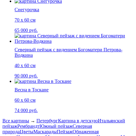
Снегурочка
70 х 60 см
65 000 руб.
Северный пейзаж с видением Богоматери Петрова-
Водкина
40 х 60 см
90 000 руб.
Весна в Тоскане
60 х 60 см
74 000 руб.
Все картины
→
Петербург
Картина в детскую
Итальянский
пейзаж
Рембрандт
Южный пейзаж
Северная
природа
Цветы
Маскарады
Пейзаж
Обнаженная