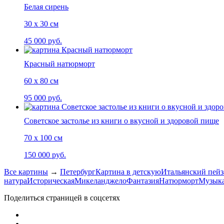
Белая сирень
30 х 30 см
45 000 руб.
Красный натюрморт
60 х 80 см
95 000 руб.
Советское застолье из книги о вкусной и здоровой пище
70 х 100 см
150 000 руб.
Все картины
→
Петербург
Картина в детскую
Итальянский пей
натура
Историческая
Микеланджело
Фантазия
Натюрморт
Музыка
Поделиться страницей в соцсетях