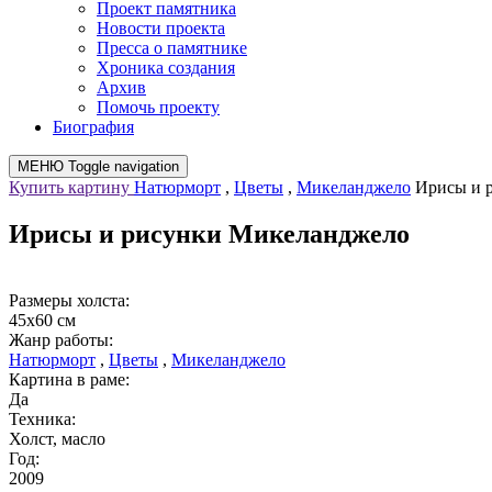
Проект памятника
Новости проекта
Пресса о памятнике
Хроника создания
Архив
Помочь проекту
Биография
МЕНЮ
Toggle navigation
Купить картину
Натюрморт
,
Цветы
,
Микеланджело
Ирисы и 
Ирисы и рисунки Микеланджело
Размеры холста:
45х60 см
Жанр работы:
Натюрморт
,
Цветы
,
Микеланджело
Картина в раме:
Да
Техника:
Холст, масло
Год:
2009