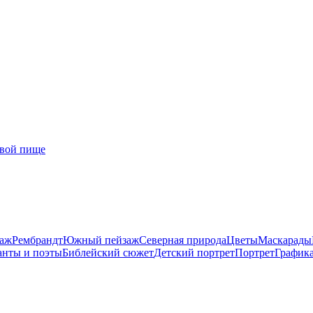
заж
Рембрандт
Южный пейзаж
Северная природа
Цветы
Маскарады
нты и поэты
Библейский сюжет
Детский портрет
Портрет
График