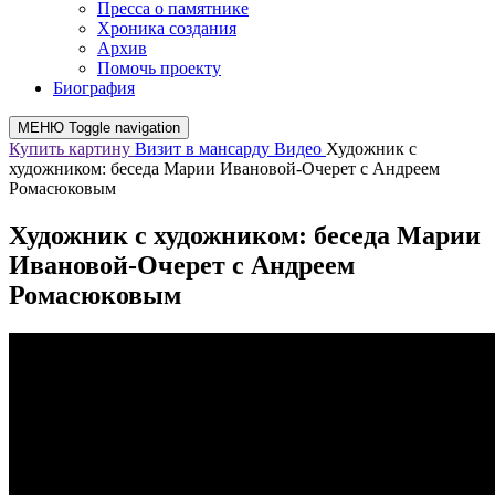
Пресса о памятнике
Хроника создания
Архив
Помочь проекту
Биография
МЕНЮ
Toggle navigation
Купить картину
Визит в мансарду
Видео
Художник с
художником: беседа Марии Ивановой-Очерет с Андреем
Ромасюковым
Художник с художником: беседа Марии
Ивановой-Очерет с Андреем
Ромасюковым