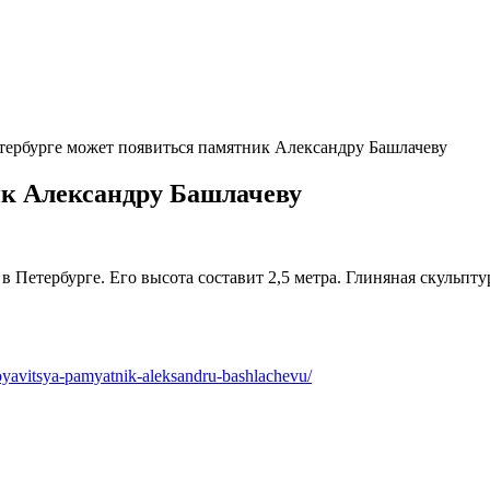
тербурге может появиться памятник Александру Башлачеву
ик Александру Башлачеву
Петербурге. Его высота составит 2,5 метра. Глиняная скульптура
yavitsya-pamyatnik-aleksandru-bashlachevu/