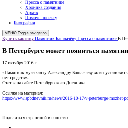
Пресса о памятнике
Хроника создания
Архив
Помочь проекту
Биография
МЕНЮ
Toggle navigation
Купить картину
Памятник Башлачёву
Пресса о памятнике
В Пе
В Петербурге может появиться памятн
17 октября 2016 г.
«Памятник музыканту Александру Башлачеву хотят установить в 
нет средств»...
Статья на сайте Петербургского Дневника
Ссылка на материал:
https://www.spbdnevnik.ru/news/2016-10-17/v-peterburge-mozhet-po
Поделиться страницей в соцсетях