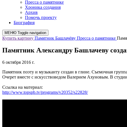
Пресса о памятнике
Хроника создания
Архив
Помочь проекту
Биография
МЕНЮ
Toggle navigation
Купить картину
Памятник Башлачёву
Пресса о памятнике
Памя
Памятник Александру Башлачеву созда
6 октября 2016 г.
Памятник поэту и музыканту создан в глине. Съемочная групп
Очерет вместе с искусствоведом Валерием Ахуновым. В студи
Ссылка на материал:
http://www.topspb.tv/programs/v20352/s22828/