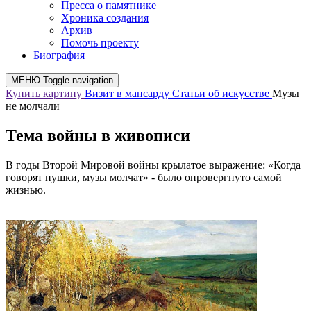
Пресса о памятнике
Хроника создания
Архив
Помочь проекту
Биография
МЕНЮ
Toggle navigation
Купить картину
Визит в мансарду
Статьи об искусстве
Музы
не молчали
Тема войны в живописи
В годы Второй Мировой войны крылатое выражение: «Когда
говорят пушки, музы молчат» - было опровергнуто самой
жизнью.