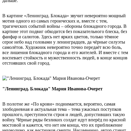
дальше.
В картине «Ленинград. Блокада» звучит невероятно мощный
мотив одного из самых героических и, вместе с тем,
трагических событий войны – обороны блокадного города. В
картине этот подвиг обходится без показательного блеска, без
фанфар и салютов. Здесь нет ярких цветов, только тёмное
серое небо над головами у ленинградцев, да чёрные силуэты
самолётов. Художник невероятно точно передаёт всю боль,
все лишения блокадного города и его жителей. И вместе с тем
воспевает стойкость и мужественность людей, в конце концов
отстоявших свой город.
"Ленинград. Блокада" Мария Иванова-Очерет
В полотне же «По крови» поднимается, вероятно, самая
злободневная и актуальная тема – тема ужасных поступков
прошлого, преступности строя и людей, допустивших такую
войну. Чёрные ряды безликих солдат идут вперёд по красной
мостовой и кажется, что нет им конца, что их приближение
неумолимо, как вестников смерти. Несомненно, автор ставит